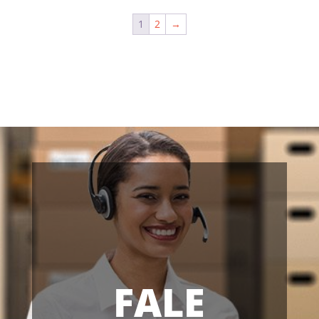
1
2
→
FALE