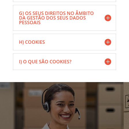
G) OS SEUS DIREITOS NO ÂMBITO
DA GESTÃO DOS SEUS DADOS
PESSOAIS
H) COOKIES
I) O QUE SÃO COOKIES?