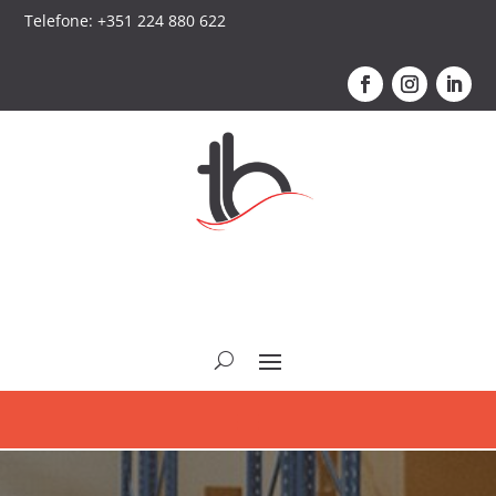
Telefone: +351 224 880 622