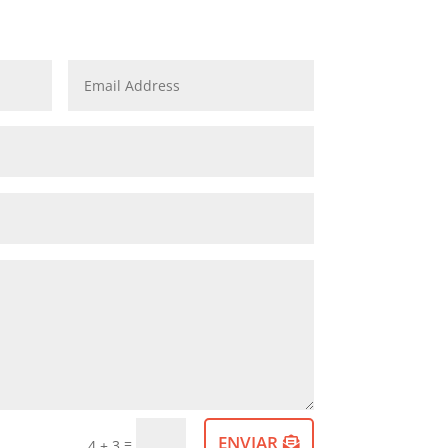
ENVIAR
=
4 + 3