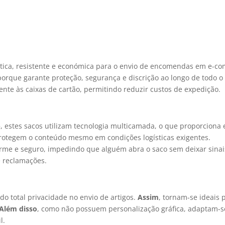
ica, resistente e económica para o envio de encomendas em e-comm
rque garante proteção, segurança e discrição ao longo de todo o 
ente às caixas de cartão, permitindo reduzir custos de expedição.
)
, estes sacos utilizam tecnologia multicamada, o que proporciona 
protegem o conteúdo mesmo em condições logísticas exigentes.
rme e seguro, impedindo que alguém abra o saco sem deixar sinais
e reclamações.
o total privacidade no envio de artigos.
Assim
, tornam-se ideais
Além disso
, como não possuem personalização gráfica, adaptam-se
l.