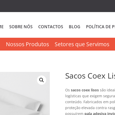
ME
SOBRE NÓS
CONTACTOS
BLOG
POLÍTICA DE 
Nossos Produtos
Setores que Servimos
Sacos Coex Li
Os
sacos coex lisos
são idea
logísticas que exigem seguran
conteúdo. Fabricados em pol
proteção elevada contra ras
possuírem
pala adesiva invi