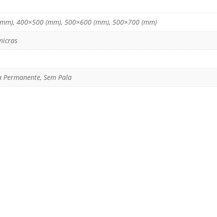
(mm), 400×500 (mm), 500×600 (mm), 500×700 (mm)
micras
va Permanente, Sem Pala