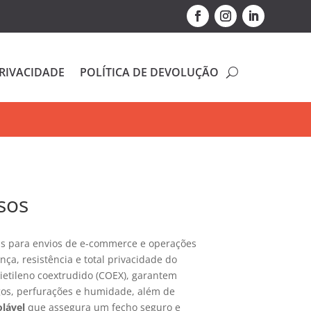
PRIVACIDADE
POLÍTICA DE DEVOLUÇÃO
sos
is para envios de e-commerce e operações
ça, resistência e total privacidade do
ietileno coextrudido (COEX), garantem
gos, perfurações e humidade, além de
olável
que assegura um fecho seguro e