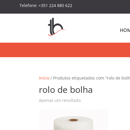
Telefone: +351 224 880 622
HO
Início
/ Produtos etiquetados com “rolo de bol
rolo de bolha
Apenas um resultado