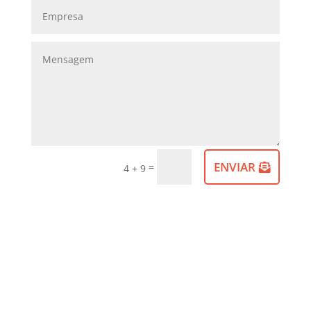
ENVIAR
=
4 + 9